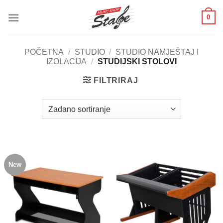
Skip
0
to
content
POČETNA
/
STUDIO
/
STUDIO NAMJEŠTAJ I
IZOLACIJA
/
STUDIJSKI STOLOVI
FILTRIRAJ
New