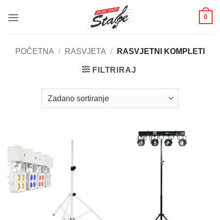
Skip
0
to
content
POČETNA
/
RASVJETA
/
RASVJETNI KOMPLETI
FILTRIRAJ