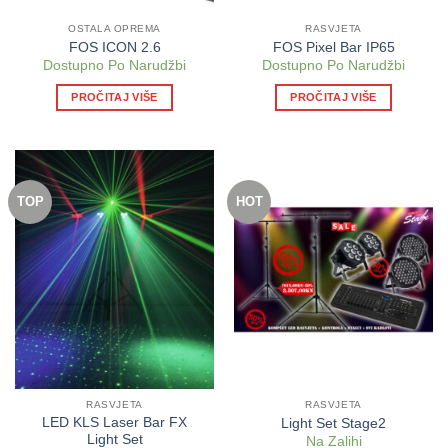
OSTALA OPREMA
RASVJETA
FOS ICON 2.6
FOS Pixel Bar IP65
Dostupno Po Narudžbi
Dostupno Po Narudžbi
PROČITAJ VIŠE
PROČITAJ VIŠE
TOP
HOT
RASVJETA
RASVJETA
LED KLS Laser Bar FX
Light Set Stage2
Light Set
Na Zalihi