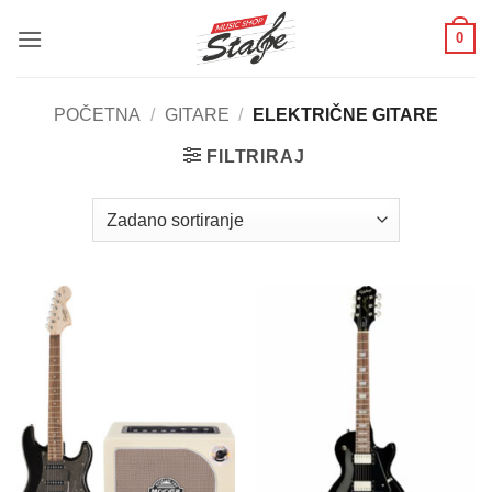
Skip
0
to
content
POČETNA
/
GITARE
/
ELEKTRIČNE GITARE
FILTRIRAJ