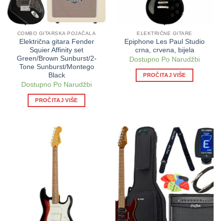
COMBO GITARSKA POJAČALA
ELEKTRIČNE GITARE
Električna gitara Fender
Epiphone Les Paul Studio
Squier Affinity set
crna, crvena, bijela
Green/Brown Sunburst/2-
Dostupno Po Narudžbi
Tone Sunburst/Montego
Black
PROČITAJ VIŠE
Dostupno Po Narudžbi
PROČITAJ VIŠE