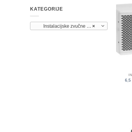
KATEGORIJE
Instalacijske zvučne kutije (51)
×
I
6,5