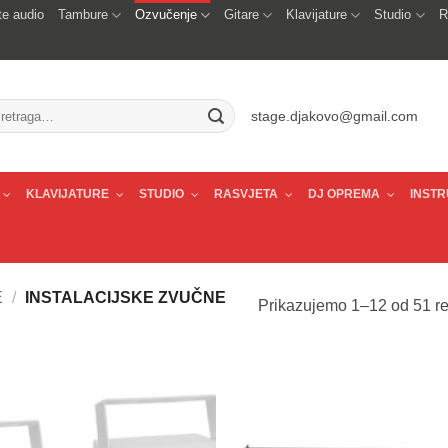
e audio
Tambure
Ozvučenje
Gitare
Klavijature
Studio
R
traži:
stage.djakovo@gmail.com
KLAVIJATURE
STUDIO
RASVJETA
DJ OPREMA
INSTR
E
/
INSTALACIJSKE ZVUČNE
Prikazujemo 1–12 od 51 re