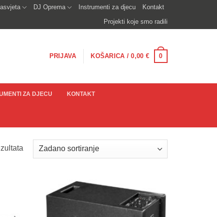
asvjeta
DJ Oprema
Instrumenti za djecu
Kontakt
Projekti koje smo radili
0
PRIJAVA
KOŠARICA /
0,00
€
UMENTI ZA DJECU
KONTAKT
zultata