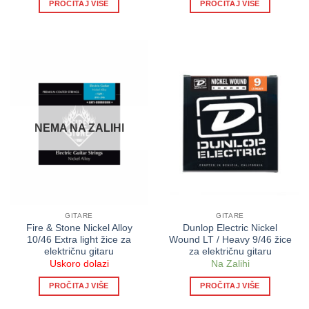
PROČITAJ VIŠE
PROČITAJ VIŠE
NEMA NA ZALIHI
GITARE
GITARE
Fire & Stone Nickel Alloy
Dunlop Electric Nickel
10/46 Extra light žice za
Wound LT / Heavy 9/46 žice
električnu gitaru
za električnu gitaru
Uskoro dolazi
Na Zalihi
PROČITAJ VIŠE
PROČITAJ VIŠE