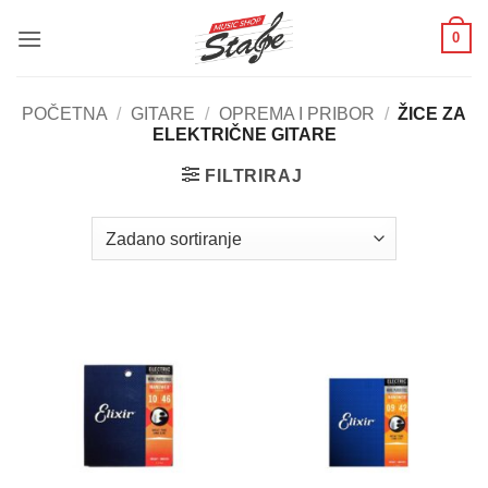
Skip
0
to
content
POČETNA
/
GITARE
/
OPREMA I PRIBOR
/
ŽICE ZA
ELEKTRIČNE GITARE
FILTRIRAJ