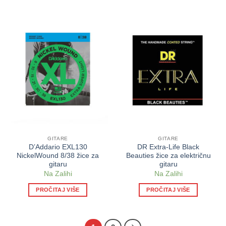
GITARE
GITARE
D’Addario EXL130
DR Extra-Life Black
NickelWound 8/38 žice za
Beauties žice za električnu
gitaru
gitaru
Na Zalihi
Na Zalihi
PROČITAJ VIŠE
PROČITAJ VIŠE