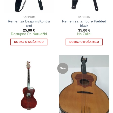
BASPRIM
BASPRIM
Remen za Basprim/Kontru
Remen za tambure Padded
crni
black
25,00
€
35,00
€
Dostupno Po Narudžbi
Na Zalihi
DODAJ U KOŠARICU
DODAJ U KOŠARICU
New