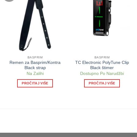
BASPRIM
BASPRIM
Remen za Basprim/Kontra
TC Electronic PolyTune Clip
Black strap
Black štimer
Na Zalihi
Dostupno Po Narudžbi
PROČITAJ VIŠE
PROČITAJ VIŠE