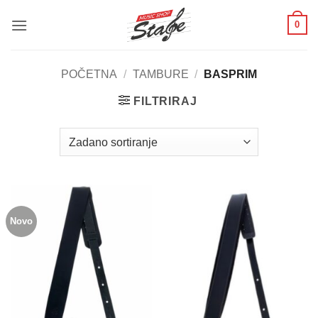
Skip
0
to
content
POČETNA
/
TAMBURE
/
BASPRIM
FILTRIRAJ
Novo