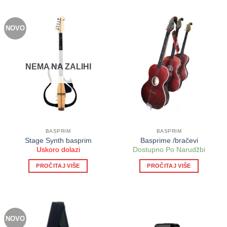
NOVO
NEMA NA ZALIHI
BASPRIM
BASPRIM
Stage Synth basprim
Basprime /bračevi
Uskoro dolazi
Dostupno Po Narudžbi
PROČITAJ VIŠE
PROČITAJ VIŠE
NOVO