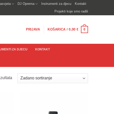
asvjeta
DJ Oprema
Instrumenti za djecu
Kontakt
Projekti koje smo radili
0
PRIJAVA
KOŠARICA /
0,00
€
UMENTI ZA DJECU
KONTAKT
zultata