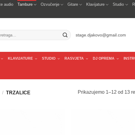
e audio
Tambure
Ozvučenje
Gitare
Klavijature
Studio
R
traži:
stage.djakovo@gmail.com
KLAVIJATURE
STUDIO
RASVJETA
DJ OPREMA
INSTR
Prikazujemo 1–12 od 13 re
/
TRZALICE