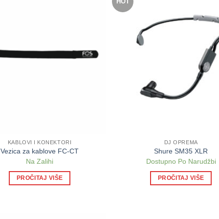
HOT
KABLOVI I KONEKTORI
DJ OPREMA
Vezica za kablove FC-CT
Shure SM35 XLR
Na Zalihi
Dostupno Po Narudžbi
PROČITAJ VIŠE
PROČITAJ VIŠE