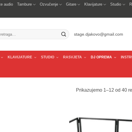
e audio
Tambure
Ozvučenje
Gitare
Klavijature
Studio
R
traži:
stage.djakovo@gmail.com
KLAVIJATURE
STUDIO
RASVJETA
DJ OPREMA
INSTR
Prikazujemo 1–12 od 40 re