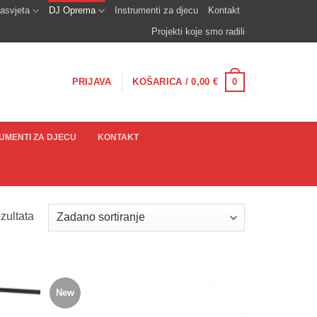
asvjeta
DJ Oprema
Instrumenti za djecu
Kontakt
Projekti koje smo radili
0
PRIJAVA
KOŠARICA /
0,00
€
UMENTI ZA DJECU
KONTAKT
zultata
New