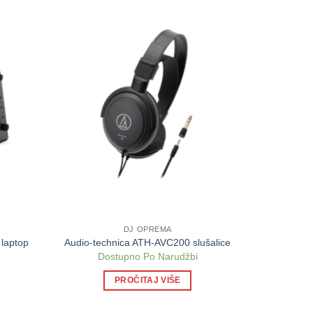
DJ OPREMA
 laptop
Audio-technica ATH-AVC200 slušalice
Dostupno Po Narudžbi
PROČITAJ VIŠE