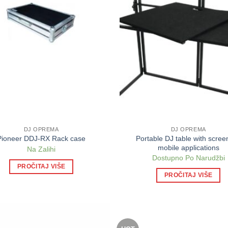
DJ OPREMA
DJ OPREMA
Portable DJ table with scree
Pioneer DDJ-RX Rack case
mobile applications
Na Zalihi
Dostupno Po Narudžbi
PROČITAJ VIŠE
PROČITAJ VIŠE