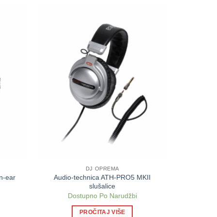
DJ OPREMA
n-ear
Audio-technica ATH-PRO5 MKII
slušalice
Dostupno Po Narudžbi
PROČITAJ VIŠE