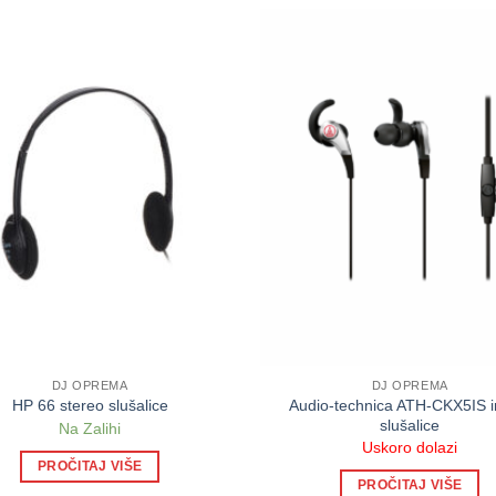
DJ OPREMA
DJ OPREMA
Audio-technica ATH-CKX5IS i
HP 66 stereo slušalice
slušalice
Na Zalihi
Uskoro dolazi
PROČITAJ VIŠE
PROČITAJ VIŠE