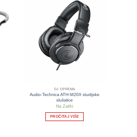
DJ OPREMA
Audio-Technica ATH-M20X studijske
slušalice
Na Zalihi
PROČITAJ VIŠE