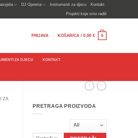
asvjeta
DJ Oprema
Instrumenti za djecu
Kontakt
Projekti koje smo radili
0
PRIJAVA
KOŠARICA /
0,00
€
UMENTI ZA DJECU
KONTAKT
I ZA
PRETRAGA PROIZVODA