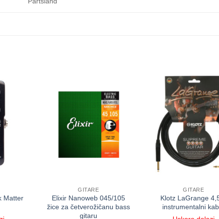
Partsland
GITARE
GITARE
k Matter
Elixir Nanoweb 045/105
Klotz LaGrange 4
žice za četverožičanu bass
instrumentalni kab
gitaru
zi
Uskoro dolazi