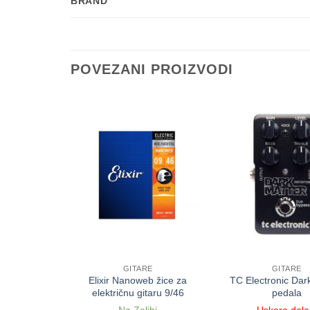
BRAND
POVEZANI PROIZVODI
E
GITARE
GITARE
 Acoustic
Elixir Nanoweb žice za
TC Electronic Dar
 – natural
električnu gitaru 9/46
pedala
Narudžbi
Na Zalihi
Uskoro dola