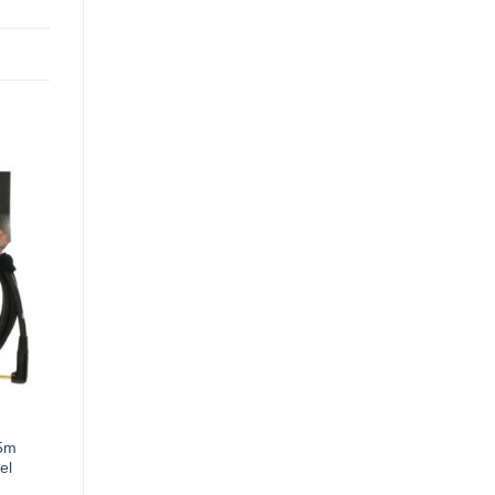
,5m
el