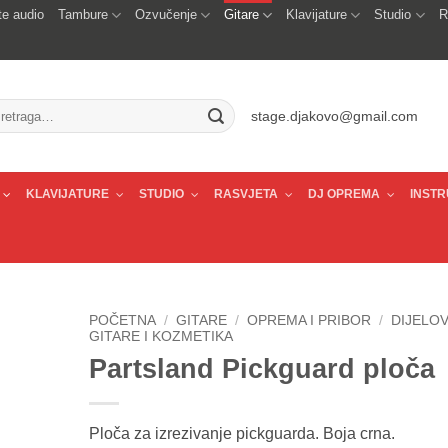
e audio
Tambure
Ozvučenje
Gitare
Klavijature
Studio
R
traži:
stage.djakovo@gmail.com
KLAVIJATURE
STUDIO
RASVJETA
DJ OPREMA
INSTR
POČETNA
/
GITARE
/
OPREMA I PRIBOR
/
DIJELOV
GITARE I KOZMETIKA
Partsland Pickguard ploča
Ploča za izrezivanje pickguarda. Boja crna.