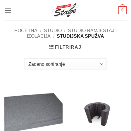
Skip
0
to
content
POČETNA
/
STUDIO
/
STUDIO NAMJEŠTAJ I
IZOLACIJA
/
STUDIJSKA SPUŽVA
FILTRIRAJ