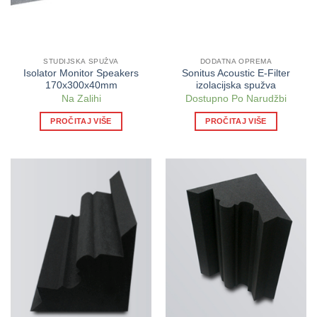
STUDIJSKA SPUŽVA
DODATNA OPREMA
Isolator Monitor Speakers
Sonitus Acoustic E-Filter
170x300x40mm
izolacijska spužva
Na Zalihi
Dostupno Po Narudžbi
PROČITAJ VIŠE
PROČITAJ VIŠE