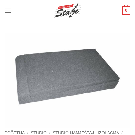
Skip
0
to
content
POČETNA
/
STUDIO
/
STUDIO NAMJEŠTAJ I IZOLACIJA
/