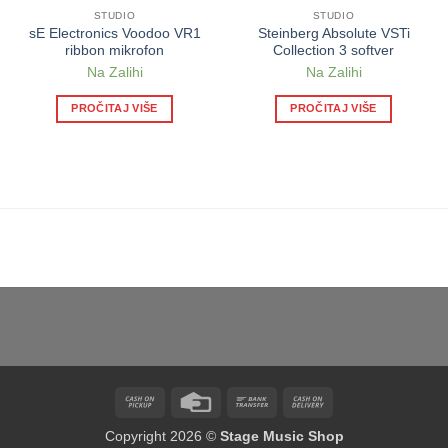
STUDIO
STUDIO
sE Electronics Voodoo VR1
Steinberg Absolute VSTi
ribbon mikrofon
Collection 3 softver
Na Zalihi
Na Zalihi
PROČITAJ VIŠE
PROČITAJ VIŠE
Cash
Credit
Bank
Cash
on
Card
Transfer
On
Copyright 2026 ©
Stage Music Shop
Pickup
Delivery