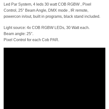
Led Par System, 4 leds 30 watt COB RGBW , Pixel
Control, 25° Beam Angle, DMX mode , IR remote,
powercon in/out, built in programs, black stand included.
Light source: 4x COB RGBW LEDs, 30 Watt each.
Beam angle: 25°.
Pixel Control for each Cob PAR.