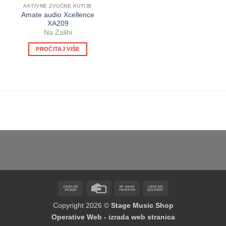
AKTIVNE ZVUČNE KUTIJE
Amate audio Xcellence
XA209
Na Zalihi
PROČITAJ VIŠE
Cash
Credit
Bank
Cash
on
Card
Transfer
On
Copyright 2026 ©
Stage Music Shop
Pickup
Delivery
Operative Web - izrada web stranica