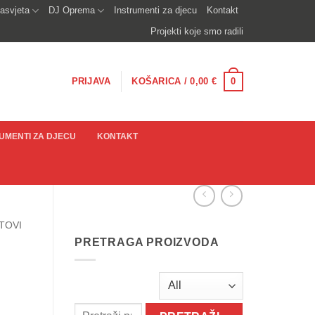
asvjeta
DJ Oprema
Instrumenti za djecu
Kontakt
Projekti koje smo radili
0
PRIJAVA
KOŠARICA /
0,00
€
UMENTI ZA DJECU
KONTAKT
TOVI
PRETRAGA PROIZVODA