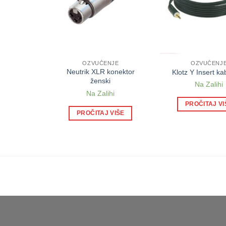
NJE
OZVUČENJE
OZVUČENJ
uad set
Neutrik XLR konektor
Klotz Y Insert k
 bubnjeve
ženski
Na Zalihi
ihi
Na Zalihi
PROČITAJ VI
 VIŠE
PROČITAJ VIŠE