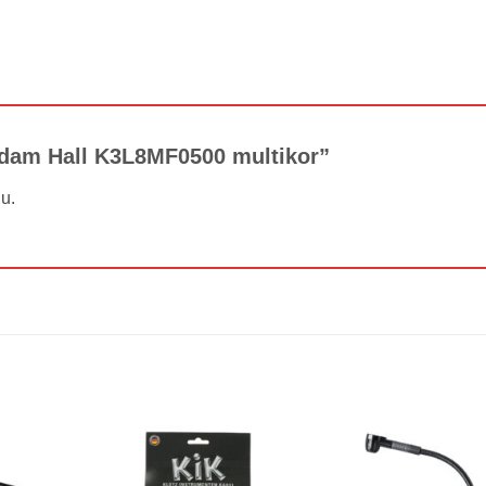
 “Adam Hall K3L8MF0500 multikor”
ju.