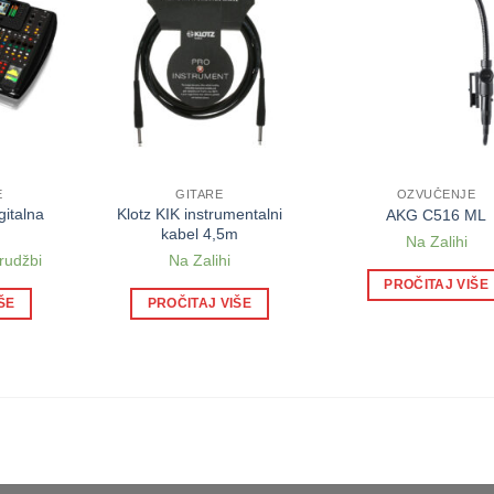
E
GITARE
OZVUČENJE
gitalna
Klotz KIK instrumentalni
AKG C516 ML
kabel 4,5m
Na Zalihi
rudžbi
Na Zalihi
PROČITAJ VIŠE
ŠE
PROČITAJ VIŠE