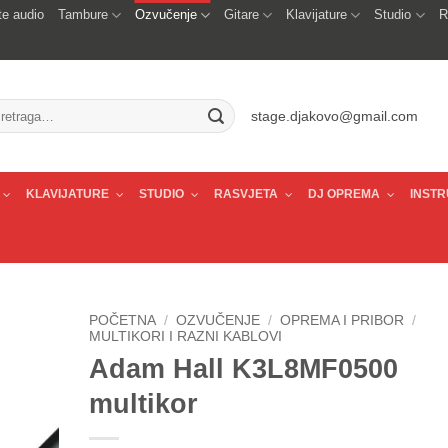
e audio
Tambure
Ozvučenje
Gitare
Klavijature
Studio
R
traži:
stage.djakovo@gmail.com
KLAVIJATURE
STUDIO
RASVJETA
DJ OPREMA
INSTR
POČETNA
/
OZVUČENJE
/
OPREMA I PRIBOR
/
MULTIKORI I RAZNI KABLOVI
Adam Hall K3L8MF0500
multikor