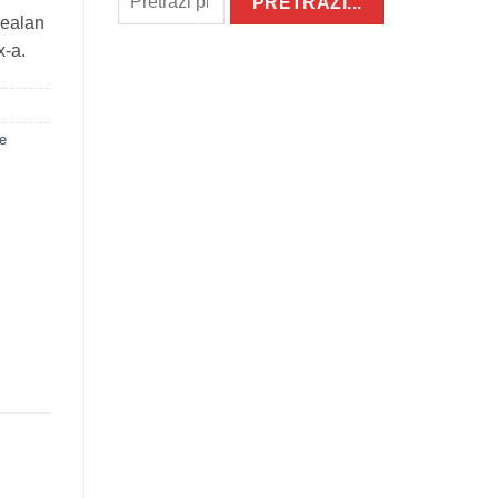
dealan
x-a.
e