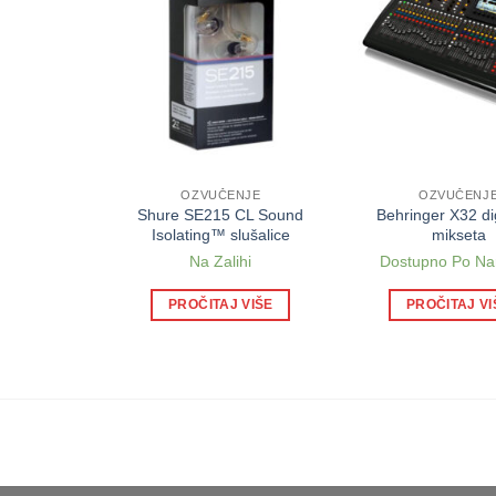
E
OZVUČENJE
OZVUČENJ
r.Cable bk
Shure SE215 CL Sound
Behringer X32 di
ack 2p. 90°
Isolating™ slušalice
mikseta
ihi
Na Zalihi
Dostupno Po Na
 VIŠE
PROČITAJ VIŠE
PROČITAJ VI