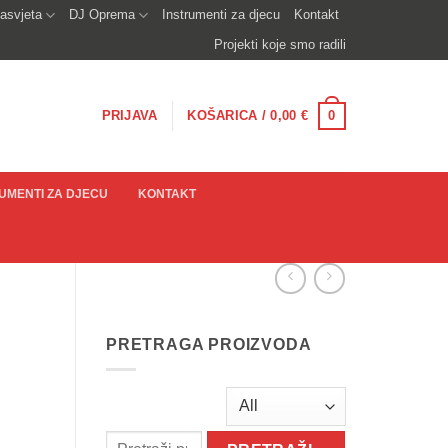
asvjeta
DJ Oprema
Instrumenti za djecu
Kontakt
Projekti koje smo radili
0
PRIJAVA
KOŠARICA /
0,00
€
UMENTI ZA DJECU
KONTAKT
PRETRAGA PROIZVODA