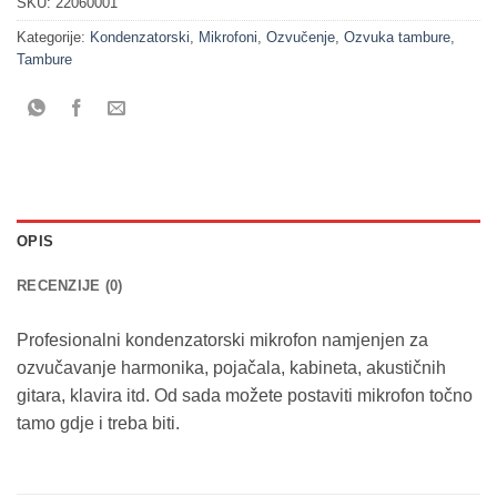
SKU:
22060001
Kategorije:
Kondenzatorski
,
Mikrofoni
,
Ozvučenje
,
Ozvuka tambure
,
Tambure
OPIS
RECENZIJE (0)
Profesionalni kondenzatorski mikrofon namjenjen za
ozvučavanje harmonika, pojačala, kabineta, akustičnih
gitara, klavira itd. Od sada možete postaviti mikrofon točno
tamo gdje i treba biti.