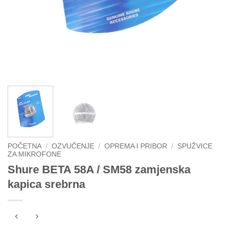
POČETNA
/
OZVUČENJE
/
OPREMA I PRIBOR
/
SPUŽVICE
ZA MIKROFONE
Shure BETA 58A / SM58 zamjenska
kapica srebrna