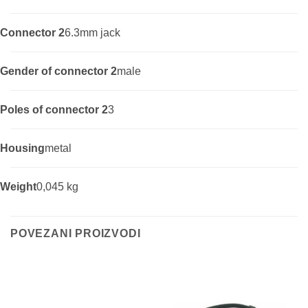
Connector 2
6.3mm jack
Gender of connector 2
male
Poles of connector 2
3
Housing
metal
Weight
0,045 kg
POVEZANI PROIZVODI