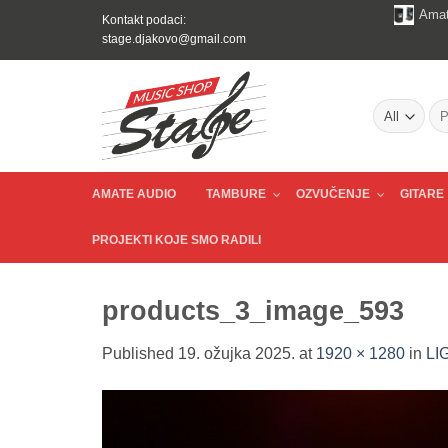
Skip
Amat
Kontakt podaci:
to
stage.djakovo@gmail.com
content
Pre
AMATE AUDIO
TAMBURE
OZVUČENJE
GITARE
PROJEKTI KOJE SMO RADILI
products_3_image_593
Published
19. ožujka 2025.
at
1920 × 1280
in
LI