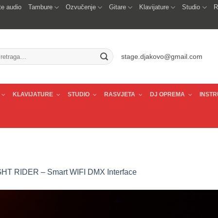
e audio
Tambure
Ozvučenje
Gitare
Klavijature
Studio
R
traži:
stage.djakovo@gmail.com
KLAVIJATURE
STUDIO
RASVJETA
DJ OPREMA
INSTR
GHT RIDER – Smart WIFI DMX Interface