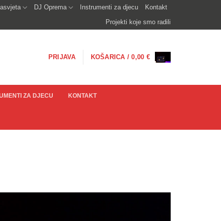
asvjeta
DJ Oprema
Instrumenti za djecu
Kontakt
Projekti koje smo radili
PRIJAVA
KOŠARICA /
0,00
€
UMENTI ZA DJECU
KONTAKT