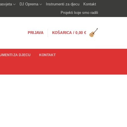
asvjeta
DJ Oprema
Instrumenti za djecu
Kontakt
Projekti koje smo radili
PRIJAVA
KOŠARICA /
0,00
€
UMENTI ZA DJECU
KONTAKT