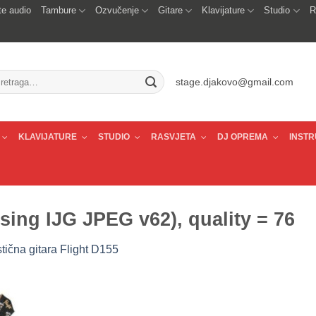
e audio
Tambure
Ozvučenje
Gitare
Klavijature
Studio
R
traži:
stage.djakovo@gmail.com
KLAVIJATURE
STUDIO
RASVJETA
DJ OPREMA
INSTR
ing IJG JPEG v62), quality = 76
tična gitara Flight D155