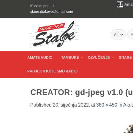
Skip
Amat
Kontakt podaci:
to
stage.djakovo@gmail.com
content
Pre
AMATE AUDIO
TAMBURE
OZVUČENJE
GITARE
PROJEKTI KOJE SMO RADILI
CREATOR: gd-jpeg v1.0 (us
Published
20. siječnja 2022.
at
380 × 450
in
Akus