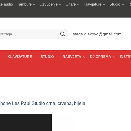
e audio
Tambure
Ozvučenje
Gitare
Klavijature
Studio
R
traži:
stage.djakovo@gmail.com
KLAVIJATURE
STUDIO
RASVJETA
DJ OPREMA
INSTR
hone Les Paul Studio crna, crvena, bijela