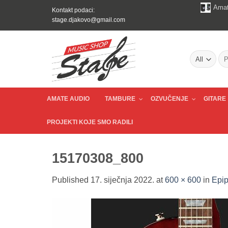
Skip
Amat
Kontakt podaci:
to
stage.djakovo@gmail.com
content
Pre
AMATE AUDIO
TAMBURE
OZVUČENJE
GITARE
PROJEKTI KOJE SMO RADILI
15170308_800
Published
17. siječnja 2022.
at
600 × 600
in
Epip