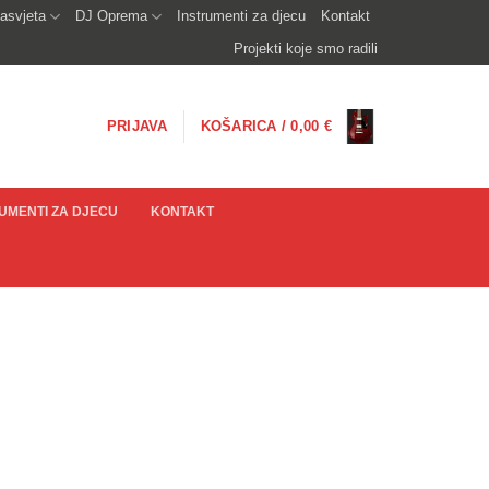
asvjeta
DJ Oprema
Instrumenti za djecu
Kontakt
Projekti koje smo radili
PRIJAVA
KOŠARICA /
0,00
€
UMENTI ZA DJECU
KONTAKT