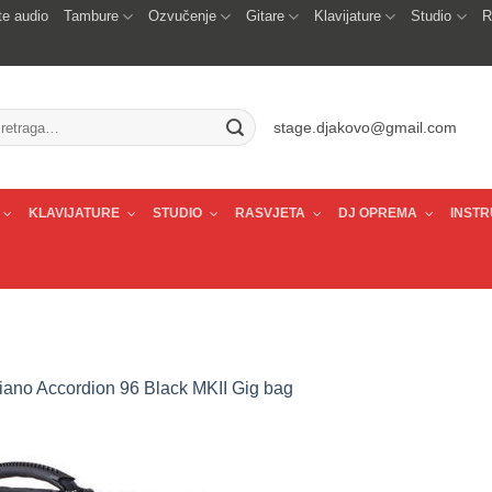
e audio
Tambure
Ozvučenje
Gitare
Klavijature
Studio
R
traži:
stage.djakovo@gmail.com
KLAVIJATURE
STUDIO
RASVJETA
DJ OPREMA
INSTR
iano Accordion 96 Black MKII Gig bag