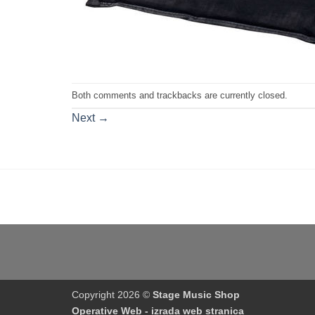
Both comments and trackbacks are currently closed.
Next
→
Copyright 2026 ©
Stage Music Shop
Operative Web - izrada web stranica