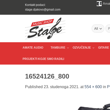
Skip
Amat
Kontakt podaci:
to
stage.djakovo@gmail.com
content
Pre
AMATE AUDIO
TAMBURE
OZVUČENJE
GITARE
PROJEKTI KOJE SMO RADILI
16524126_800
Published
23. studenoga 2021.
at
554 × 600
in
P