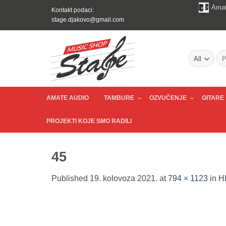
Skip
Amat
Kontakt podaci:
to
stage.djakovo@gmail.com
content
Pre
AMATE AUDIO
TAMBURE
OZVUČENJE
GITARE
PROJEKTI KOJE SMO RADILI
45
Published
19. kolovoza 2021.
at
794 × 1123
in
HI