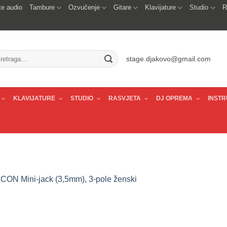
e audio
Tambure
Ozvučenje
Gitare
Klavijature
Studio
R
traži:
stage.djakovo@gmail.com
KLAVIJATURE
STUDIO
RASVJETA
DJ OPREMA
INSTR
CON Mini-jack (3,5mm), 3-pole ženski