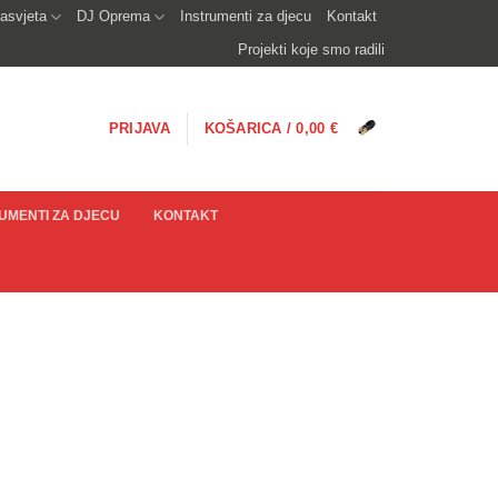
asvjeta
DJ Oprema
Instrumenti za djecu
Kontakt
Projekti koje smo radili
PRIJAVA
KOŠARICA /
0,00
€
UMENTI ZA DJECU
KONTAKT