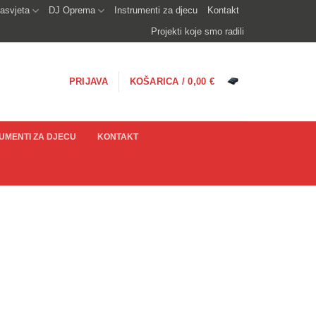
asvjeta
DJ Oprema
Instrumenti za djecu
Kontakt
Projekti koje smo radili
PRIJAVA
KOŠARICA /
0,00
€
UMENTI ZA DJECU
KONTAKT