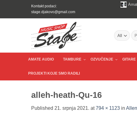
Skip
Amat
Kontakt podaci:
to
stage.djakovo@gmail.com
content
Pre
AMATE AUDIO
TAMBURE
OZVUČENJE
GITARE
PROJEKTI KOJE SMO RADILI
alleh-heath-Qu-16
Published
21. srpnja 2021.
at
794 × 1123
in
Alle