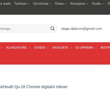
e audio
Tambure
Ozvučenje
Gitare
Klavijature
Studio
R
traži:
stage.djakovo@gmail.com
KLAVIJATURE
STUDIO
RASVJETA
DJ OPREMA
INSTR
n&Heath Qu-16 Chrome digitalni mikser