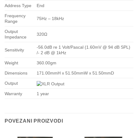
Address Type
End
Frequency
75Hz – 18kHz
Range
Output
320Ω
Impedance
-56.0dB re 1 Volt/Pascal (1.60mV @ 94 dB SPL)
Sensitivity
/- 2 dB @ 1kHz
Weight
360.00gm
Dimensions
171.00mmH x 51.50mmW x 51.50mmD
Output
Warranty
1 year
POVEZANI PROIZVODI