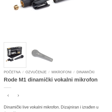
POČETNA
/
OZVUČENJE
/
MIKROFONI
/
DINAMIČKI
Rode M1 dinamički vokalni mikrofon
Dinamički live vokalni mikrofon. Dizajniran i izrađen u