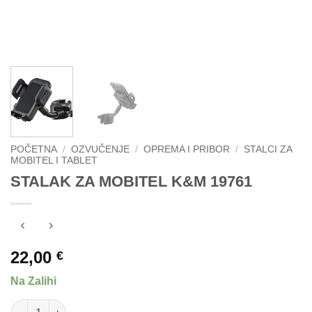
POČETNA
/
OZVUČENJE
/
OPREMA I PRIBOR
/
STALCI ZA
MOBITEL I TABLET
STALAK ZA MOBITEL K&M 19761
22,00
€
Na Zalihi
STALAK ZA MOBITEL K&M 19761 količina