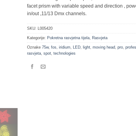
facet prism with variable speed and direction , po
in/out ,11/13 Dmx channels.
SKU:
L005420
Kategorije:
Pokretna rasvjetna tijela
,
Rasvjeta
Oznake
75w
,
fos
,
iridium
,
LED
,
light
,
moving head
,
pro
,
profes
rasvjeta
,
spot
,
technologies