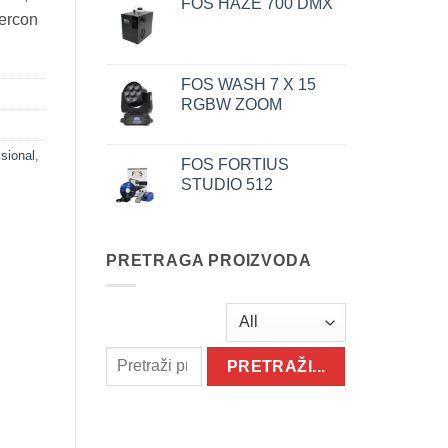
FOS HAZE 700 DMX
wercon
FOS WASH 7 X 15
RGBW ZOOM
sional
,
FOS FORTIUS
STUDIO 512
PRETRAGA PROIZVODA