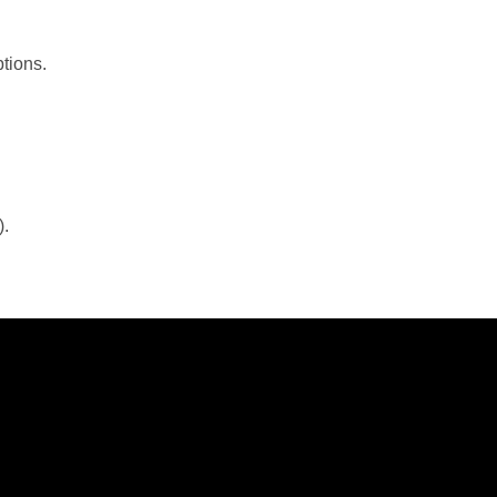
tions.
).