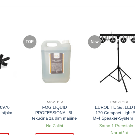
TOP
New
RASVJETA
RASVJETA
00970
FOG LIQUID
EUROLITE Set LED 
inijska
PROFESSIONAL 5L
170 Compact Light S
tekućina za dim mašine
M-4 Speaker-System 
Na Zalihi
Samo 1 Preostalo
Narudžbi