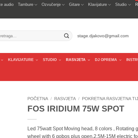
e audio
Tambure
Ozvučenje
Gitare
Klavijature
Studio
R
traži:
stage.djakovo@gmail.com
KLAVIJATURE
STUDIO
RASVJETA
DJ OPREMA
INSTR
POČETNA
/
RASVJETA
/
POKRETNA RASVJETNA TI
FOS IRIDIUM 75W SPOT
Led 75watt Spot Moving head, 8 colors , Rotating 
wheel with 6 gobos plus open,2.5M-15M electric fo