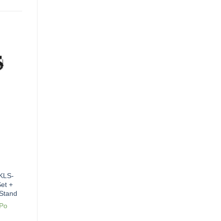
KLS-
et +
Stand
 Po