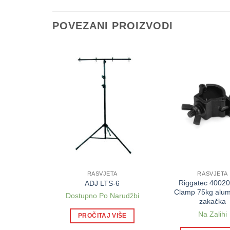
POVEZANI PROIZVODI
TA
RASVJETA
RASVJETA
Riggatec 4002
7X10W
ADJ LTS-6
Clamp 75kg alum
ihi
Dostupno Po Narudžbi
zakačka
Na Zalihi
 VIŠE
PROČITAJ VIŠE