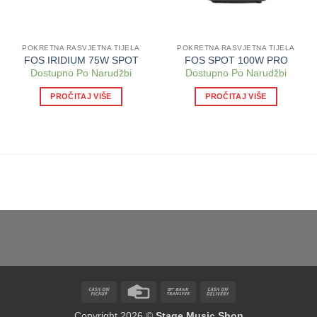
POKRETNA RASVJETNA TIJELA
POKRETNA RASVJETNA TIJELA
FOS IRIDIUM 75W SPOT
FOS SPOT 100W PRO
Dostupno Po Narudžbi
Dostupno Po Narudžbi
PROČITAJ VIŠE
PROČITAJ VIŠE
Cash
Credit
Bank
Cash
on
Card
Transfer
On
Copyright 2026 ©
Stage Music Shop