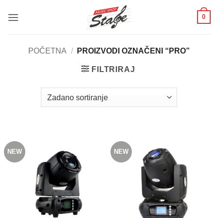
Skip
0
to
content
POČETNA
/
PROIZVODI OZNAČENI “PRO”
FILTRIRAJ
NEW
NEW