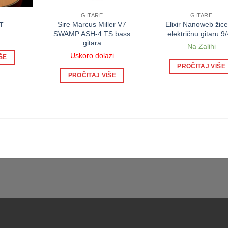
GITARE
GITARE
Sire Marcus Miller V7
Elixir Nanoweb žice
T
SWAMP ASH-4 TS bass
električnu gitaru 9
gitara
Na Zalihi
Uskoro dolazi
ŠE
PROČITAJ VIŠE
PROČITAJ VIŠE