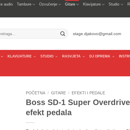
e audio
Tambure
Ozvučenje
Gitare
Klavijature
Studio
R
traži:
stage.djakovo@gmail.com
KLAVIJATURE
STUDIO
RASVJETA
DJ OPREMA
INSTR
POČETNA
/
GITARE
/
EFEKTI I PEDALE
Boss SD-1 Super Overdrive
efekt pedala