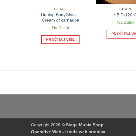
E
GITARE
GITARE
Bass Multi
Dunlop BodyGloss –
HB D-120N
edala
Cream of carnauba
Na Zalihi
olazi
Na Zalihi
PROČITAJ VI
 VIŠE
PROČITAJ VIŠE
Copyright 2026 ©
Stage Music Shop
Operative Web - izrada web stranica