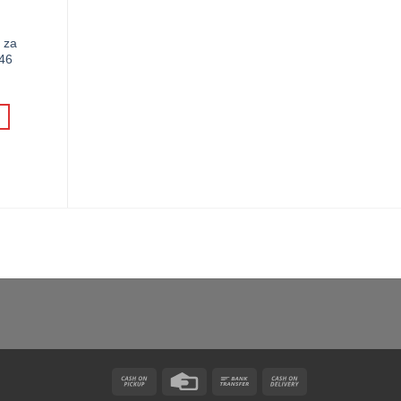
 za
/46
Cash
Credit
Bank
Cash
on
Card
Transfer
On