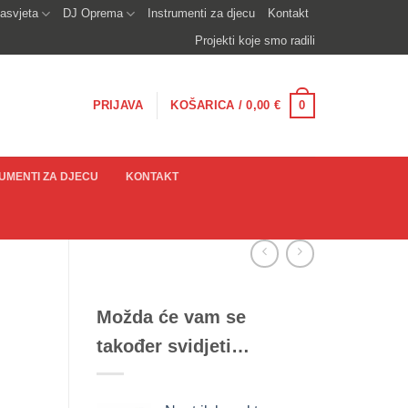
asvjeta
DJ Oprema
Instrumenti za djecu
Kontakt
Projekti koje smo radili
0
PRIJAVA
KOŠARICA /
0,00
€
UMENTI ZA DJECU
KONTAKT
Možda će vam se
također svidjeti…