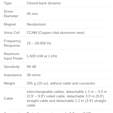
Type
Closed-back dynamic
Driver
45 mm
Diameter
Magnet
Neodymium
Voice Coil
CCAW (Copper-clad aluminum wire)
Frequency
15 – 28,000 Hz
Response
Maximum
1,600 mW at 1 kHz
Input Power
Sensitivity
99 dB
Impedance
38 ohms
Weight
285 g (10 oz), without cable and connector
Interchangeable cables: detachable 1.2 m – 3.0 m
(3.9′ – 9.8′) coiled cable, detachable 3.0 m (9.8′)
Cable
straight cable and detachable 1.2 m (3.9′) straight
cable