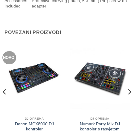
Accessories
Protective carrying pouch, 6.3 mm (1/4″) screw-on
Included
adapter
POVEZANI PROIZVODI
NOVO!
DJ OPREMA
DJ OPREMA
Denon MCX8000 DJ
Numark Party Mix DJ
kontroler
kontroler s rasvjetom