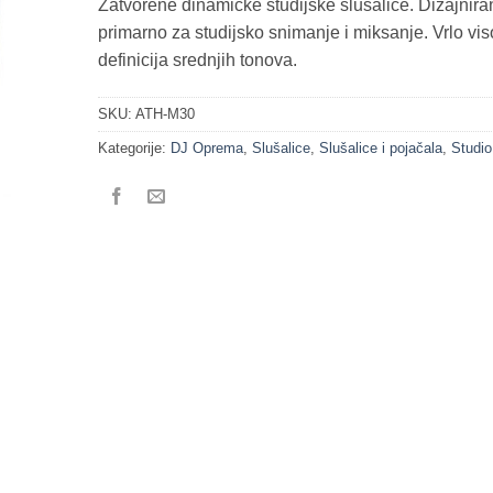
Zatvorene dinamičke studijske slušalice. Dizajnira
primarno za studijsko snimanje i miksanje. Vrlo vi
definicija srednjih tonova.
SKU:
ATH-M30
Kategorije:
DJ Oprema
,
Slušalice
,
Slušalice i pojačala
,
Studio