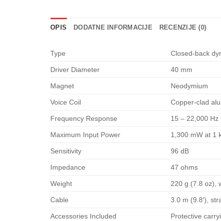
OPIS
DODATNE INFORMACIJE
RECENZIJE (0)
Type
Closed-back dy
Driver Diameter
40 mm
Magnet
Neodymium
Voice Coil
Copper-clad al
Frequency Response
15 – 22,000 Hz
Maximum Input Power
1,300 mW at 1 
Sensitivity
96 dB
Impedance
47 ohms
Weight
220 g (7.8 oz),
Cable
3.0 m (9.8′), stra
Accessories Included
Protective carr