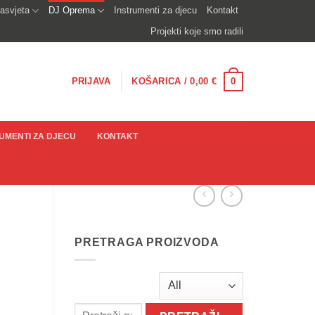
asvjeta
DJ Oprema
Instrumenti za djecu
Kontakt
Projekti koje smo radili
0
PRIJAVA
KOŠARICA /
0,00
€
UMENTI ZA DJECU
KONTAKT
PRETRAGA PROIZVODA