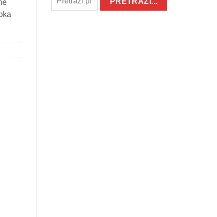
ne
soka