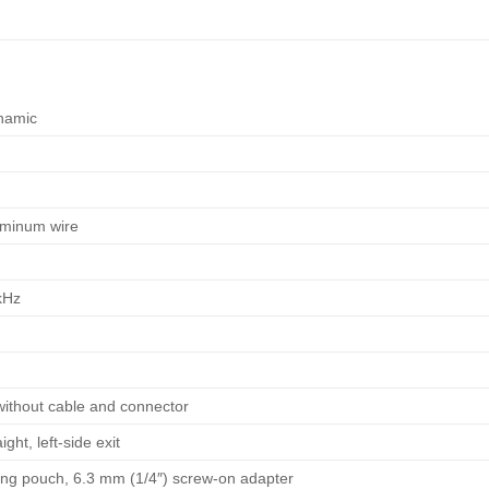
namic
uminum wire
kHz
 without cable and connector
ight, left-side exit
ying pouch, 6.3 mm (1/4″) screw-on adapter