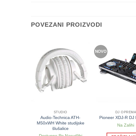
POVEZANI PROIZVODI
NOVO
EMA
STUDIO
DJ OPREM
P800 DJ
Audio-Technica ATH-
Pioneer XDJ-R DJ k
ce
M50xWH White studijske
Na Zalihi
šlušalice
ihi
Dostupno Po Narudžbi