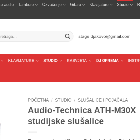
e audio
Tambure
Ozvučenje
Gitare
Klavijature
Studio
R
traži:
stage.djakovo@gmail.com
KLAVIJATURE
STUDIO
RASVJETA
DJ OPREMA
INSTR
POČETNA
/
STUDIO
/
SLUŠALICE I POJAČALA
Audio-Technica ATH-M30X
studijske slušalice