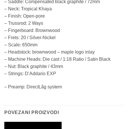
– Saddle: Compensated black graphite / 72mm
– Neck: Tropical Khaya
– Finish: Open-pore
– Trussrod: 2 Ways
– Fingerboard: Brownwood
– Frets: 20 / Silver-Nickel
– Scale: 650mm
– Headstock: brownwood – maple logo inlay
– Machine Heads: Die cast / 1:18 Ratio / Satin Black
– Nut: Black graphite / 43mm
– Strings: D’Addario EXP
– Preamp: DirectLâg system
POVEZANI PROIZVODI