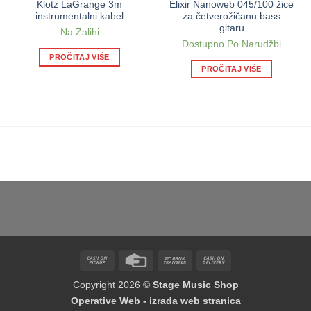
Klotz LaGrange 3m
Elixir Nanoweb 045/100 žice
instrumentalni kabel
za četverožičanu bass
gitaru
Na Zalihi
Dostupno Po Narudžbi
PROČITAJ VIŠE
PROČITAJ VIŠE
Cash
Credit
Bank
Cash
on
Card
Transfer
On
Copyright 2026 ©
Stage Music Shop
Pickup
Delivery
Operative Web - izrada web stranica