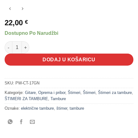
22,00
€
Dostupno Po Narudžbi
ŠTIMER ZA TABURE PLANET WAVES PW-CT-17 količina
DODAJ U KOŠARICU
SKU:
PW-CT-17GN
Kategorije:
Gitare
,
Oprema i pribor
,
Štimeri
,
Štimeri
,
Štimeri za tambure
,
ŠTIMERI ZA TAMBURE
,
Tambure
Oznake:
električne tambure
,
štimer
,
tambure