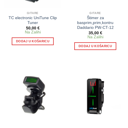
GITARE
GITARE
TC electronic UniTune Clip
Štimer za
Tuner
basprim,prim,kontru
Daddario PW-CT-12
50,00
€
Na Zalihi
35,00
€
Na Zalihi
DODAJ U KOŠARICU
DODAJ U KOŠARICU