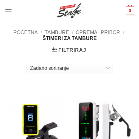
Skip
0
to
content
POČETNA
/
TAMBURE
/
OPREMA I PRIBOR
/
ŠTIMERI ZA TAMBURE
FILTRIRAJ