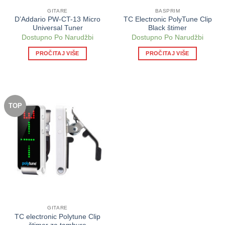
GITARE
BASPRIM
D’Addario PW-CT-13 Micro
TC Electronic PolyTune Clip
Universal Tuner
Black štimer
Dostupno Po Narudžbi
Dostupno Po Narudžbi
PROČITAJ VIŠE
PROČITAJ VIŠE
TOP
GITARE
TC electronic Polytune Clip