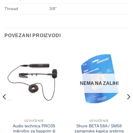
Thread
3/8”
POVEZANI PROIZVODI
NEMA NA ZALIHI
OZVUČENJE
OZVUČENJE
Audio technica PRO35
Shure BETA 58A / SM58
mikrofon za basprim ili
zamjenska kapica srebrna