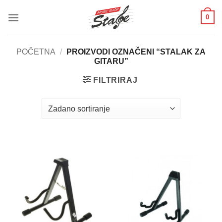
Skip
0
to
content
POČETNA
/
PROIZVODI OZNAČENI “STALAK ZA
GITARU”
FILTRIRAJ