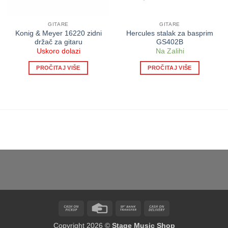
GITARE
GITARE
Konig & Meyer 16220 zidni
Hercules stalak za basprim
držač za gitaru
GS402B
Uskoro dolazi
Na Zalihi
PROČITAJ VIŠE
PROČITAJ VIŠE
Cash
Credit
Bank
Cash
on
Card
Transfer
On
Copyright 2026 ©
Stage Music Shop