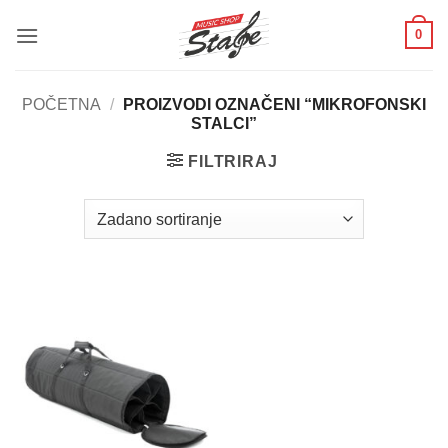
Skip
0
to
content
POČETNA
/
PROIZVODI OZNAČENI “MIKROFONSKI
STALCI”
FILTRIRAJ