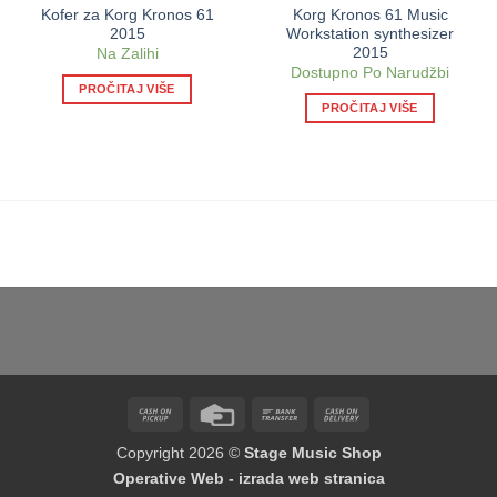
Kofer za Korg Kronos 61
Korg Kronos 61 Music
2015
Workstation synthesizer
2015
Na Zalihi
Dostupno Po Narudžbi
PROČITAJ VIŠE
PROČITAJ VIŠE
Cash
Credit
Bank
Cash
on
Card
Transfer
On
Copyright 2026 ©
Stage Music Shop
Pickup
Delivery
Operative Web - izrada web stranica