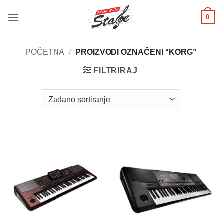
Skip
0
to
content
POČETNA
/
PROIZVODI OZNAČENI “KORG”
FILTRIRAJ