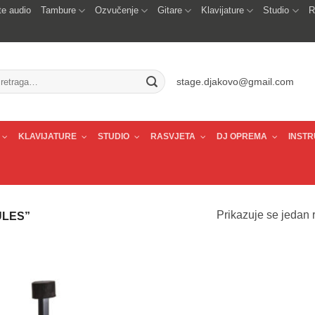
e audio
Tambure
Ozvučenje
Gitare
Klavijature
Studio
R
traži:
stage.djakovo@gmail.com
KLAVIJATURE
STUDIO
RASVJETA
DJ OPREMA
INSTR
Prikazuje se jedan r
ULES”