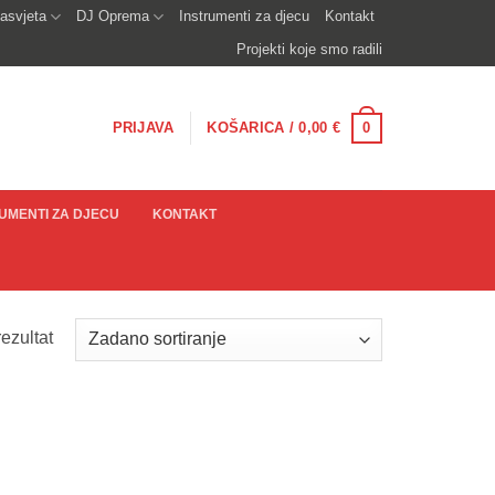
asvjeta
DJ Oprema
Instrumenti za djecu
Kontakt
Projekti koje smo radili
0
PRIJAVA
KOŠARICA /
0,00
€
UMENTI ZA DJECU
KONTAKT
ezultat