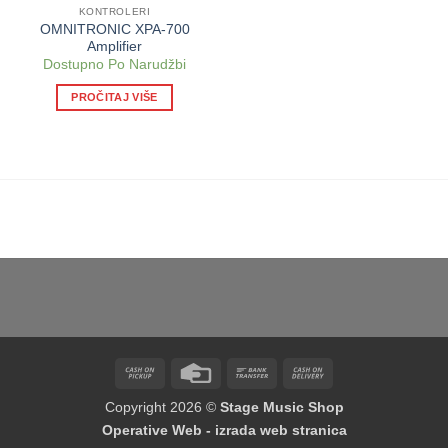
KONTROLERI
OMNITRONIC XPA-700
Amplifier
Dostupno Po Narudžbi
PROČITAJ VIŠE
Cash
Credit
Bank
Cash
on
Card
Transfer
On
Copyright 2026 ©
Stage Music Shop
Pickup
Delivery
Operative Web - izrada web stranica