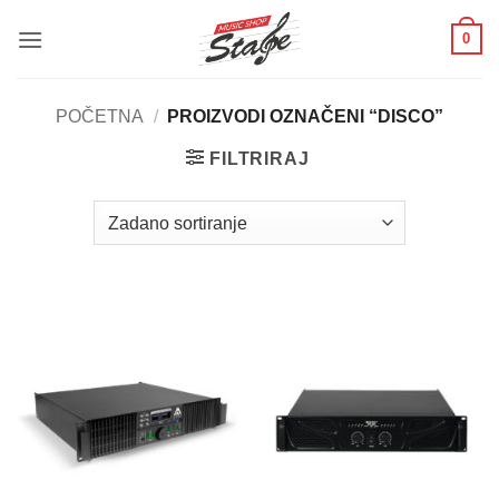
Skip
0
to
content
POČETNA
/
PROIZVODI OZNAČENI “DISCO”
FILTRIRAJ