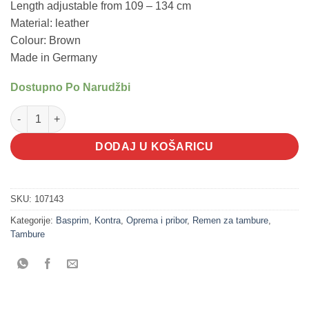
Length adjustable from 109 – 134 cm
Material: leather
Colour: Brown
Made in Germany
Dostupno Po Narudžbi
Remen za Basprim/Kontru crni količina
DODAJ U KOŠARICU
SKU:
107143
Kategorije:
Basprim
,
Kontra
,
Oprema i pribor
,
Remen za tambure
,
Tambure