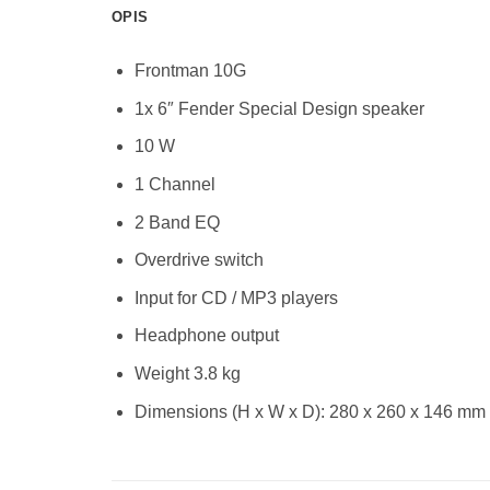
OPIS
Frontman 10G
1x 6″ Fender Special Design speaker
10 W
1 Channel
2 Band EQ
Overdrive switch
Input for CD / MP3 players
Headphone output
Weight 3.8 kg
Dimensions (H x W x D): 280 x 260 x 146 mm