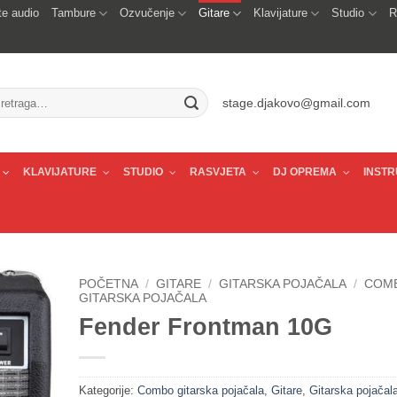
e audio
Tambure
Ozvučenje
Gitare
Klavijature
Studio
R
traži:
stage.djakovo@gmail.com
KLAVIJATURE
STUDIO
RASVJETA
DJ OPREMA
INSTR
POČETNA
/
GITARE
/
GITARSKA POJAČALA
/
COM
GITARSKA POJAČALA
Fender Frontman 10G
Kategorije:
Combo gitarska pojačala
,
Gitare
,
Gitarska pojačal