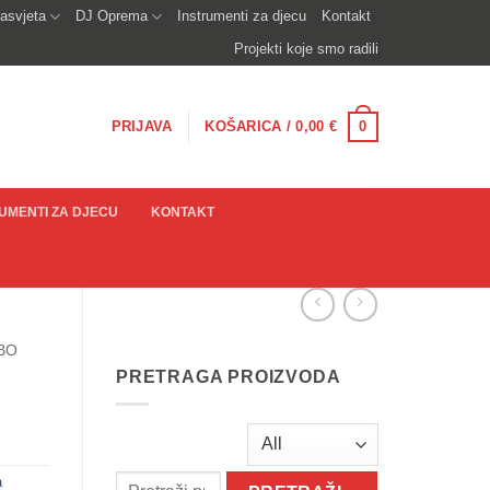
asvjeta
DJ Oprema
Instrumenti za djecu
Kontakt
Projekti koje smo radili
0
PRIJAVA
KOŠARICA /
0,00
€
UMENTI ZA DJECU
KONTAKT
BO
PRETRAGA PROIZVODA
a