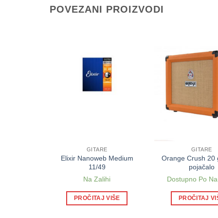
POVEZANI PROIZVODI
E
GITARE
GITARE
b žice za
Elixir Nanoweb Medium
Orange Crush 20 
taru 9/46
11/49
pojačalo
ihi
Na Zalihi
Dostupno Po Na
 VIŠE
PROČITAJ VIŠE
PROČITAJ VI