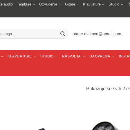
e audio
Tambure
Ozvučenje
Gitare
Klavijature
Studio
R
traži:
stage.djakovo@gmail.com
KLAVIJATURE
STUDIO
RASVJETA
DJ OPREMA
INSTR
Prikazuje se svih 2 re