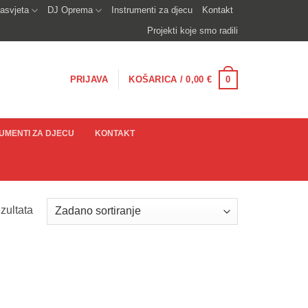
asvjeta
DJ Oprema
Instrumenti za djecu
Kontakt
Projekti koje smo radili
0
PRIJAVA
KOŠARICA /
0,00
€
UMENTI ZA DJECU
KONTAKT
zultata