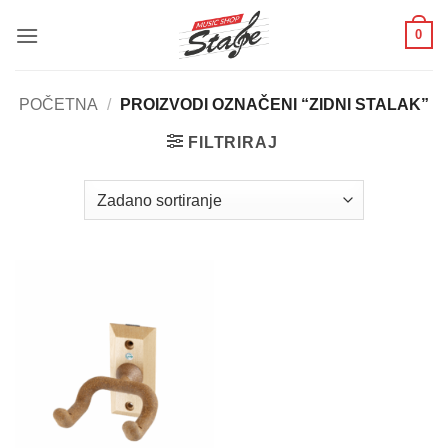
Skip
0
to
content
POČETNA
/
PROIZVODI OZNAČENI “ZIDNI STALAK”
FILTRIRAJ