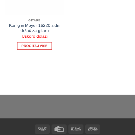
GITARE
Konig & Meyer 16220 zidni
držač za gitaru
Uskoro dolazi
PROČITAJ VIŠE
Cash
Credit
Bank
Cash