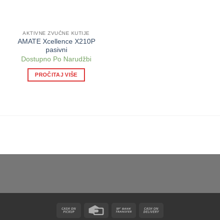
AKTIVNE ZVUČNE KUTIJE
AMATE Xcellence X210P
pasivni
Dostupno Po Narudžbi
PROČITAJ VIŠE
Cash
Credit
Bank
Cash