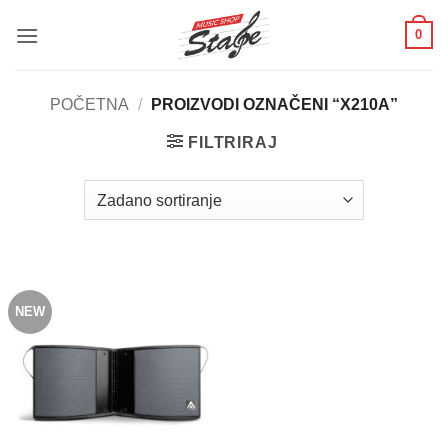
Skip
0
to
content
POČETNA
/
PROIZVODI OZNAČENI “X210A”
FILTRIRAJ
NEW