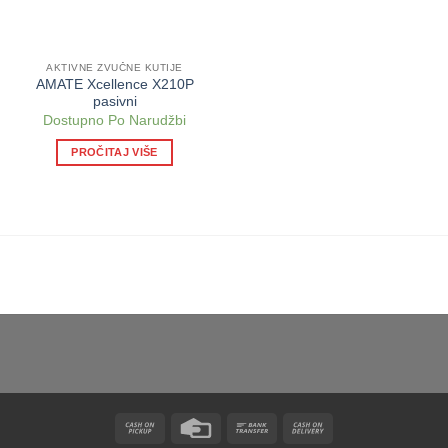
AKTIVNE ZVUČNE KUTIJE
AMATE Xcellence X210P
pasivni
Dostupno Po Narudžbi
PROČITAJ VIŠE
Cash
Credit
Bank
Cash