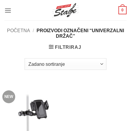
Skip
0
to
content
POČETNA
/
PROIZVODI OZNAČENI “UNIVERZALNI
DRŽAČ”
FILTRIRAJ
NEW