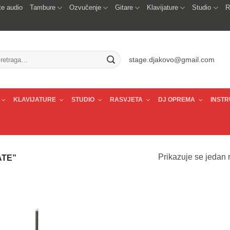
e audio
Tambure
Ozvučenje
Gitare
Klavijature
Studio
R
traži:
stage.djakovo@gmail.com
KLAVIJATURE
STUDIO
RASVJETA
DJ OPREMA
INSTR
Prikazuje se jedan r
ATE”