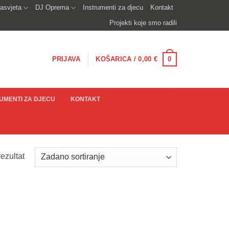
asvjeta
DJ Oprema
Instrumenti za djecu
Kontakt
Projekti koje smo radili
0
PRIJAVA
KOŠARICA /
0,00
€
UMENTI ZA DJECU
KONTAKT
ezultat