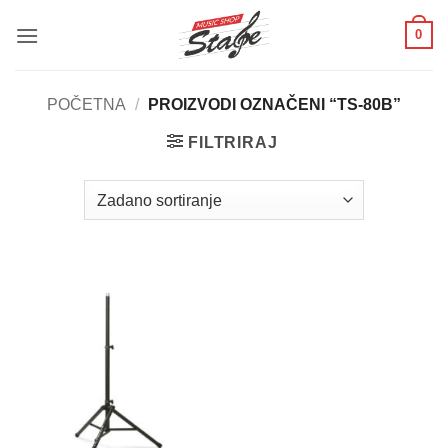
Skip
0
to
content
POČETNA
/
PROIZVODI OZNAČENI “TS-80B”
FILTRIRAJ